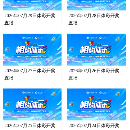
2026年07月29日体彩开奖
2026年07月28日体彩开奖
直播
直播
2026年07月27日体彩开奖
2026年07月26日体彩开奖
直播
直播
2026年07月25日体彩开奖
2026年07月24日体彩开奖